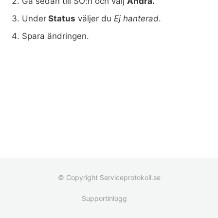
Gå sedan till SO:n och välj
Ändra.
Under
Status
väljer du
Ej hanterad
.
Spara ändringen.
© Copyright Serviceprotokoll.se
Supportinlogg