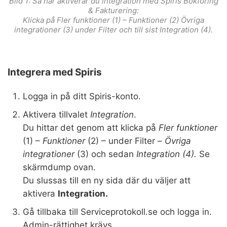
Bild 1: Så här aktiverar du integration med Spiris Bokföring
& Fakturering:
Klicka på Fler funktioner (1) –
Funktioner
(2)
Övriga
integrationer
(3) under Filter och till sist Integration (4).
Integrera med Spiris
Logga in på ditt Spiris-konto.
Aktivera tillvalet
Integration
.
Du hittar det genom att klicka på
Fler funktioner
(1) –
Funktioner
(2) – under Filter –
Övriga
integrationer
(3) och sedan
Integration (4).
Se
skärmdump ovan.
Du slussas till en ny sida där du väljer att
aktivera
Integration.
Gå tillbaka till Serviceprotokoll.se och logga in.
Admin-rättighet krävs.